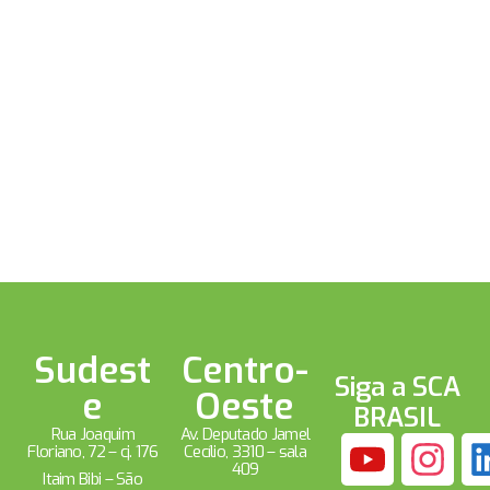
Sudest
Centro-
Siga a SCA
e
Oeste
BRASIL
Rua Joaquim
Av. Deputado Jamel
Floriano, 72 – cj. 176
Cecílio, 3310 – sala
409
Itaim Bibi – São