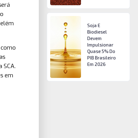
será
do
Belém
Soja E
Biodiesel
Devem
Impulsionar
l como
Quase 5% Do
as
PIB Brasileiro
Em 2026
a SCA.
os em