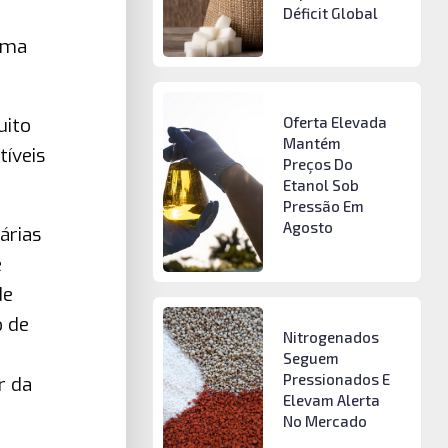
Déficit Global
uma
uito
Oferta Elevada
Mantém
íveis
Preços Do
Etanol Sob
Pressão Em
Agosto
árias
e
de
o de
Nitrogenados
Seguem
Pressionados E
r da
Elevam Alerta
No Mercado