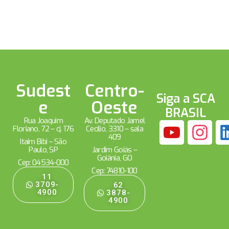
Sudest
Centro-
Siga a SCA
e
Oeste
BRASIL
Rua Joaquim
Av. Deputado Jamel
Floriano, 72 – cj. 176
Cecílio, 3310 – sala
409
Itaim Bibi – São
Paulo, SP
Jardim Goiás –
Goiânia, GO
Cep: 04534-000
Cep: 74810-100
11
3709-
62
4900
3878-
4900