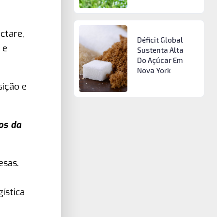
ctare,
Déficit Global
 e
Sustenta Alta
Do Açúcar Em
Nova York
sição e
los da
esas.
ística