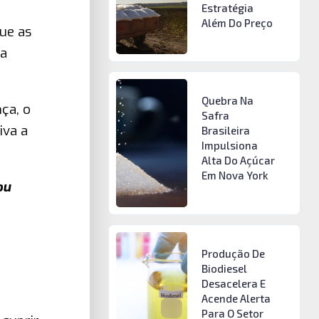
Estratégia
Além Do Preço
ue as
 a
Quebra Na
ça, o
Safra
iva a
Brasileira
Impulsiona
Alta Do Açúcar
Em Nova York
ou
Produção De
Biodiesel
Desacelera E
Acende Alerta
Para O Setor