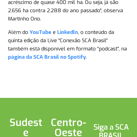
acréscimo de quase 400 mil ha. Ou seja, já são
2.656 ha contra 2.288 do ano passado”, observa
Martinho Ono.
Além do
YouTube
e
Linkedln
, o conteúdo da
quinta edição da Live “Conexão SCA Brasil”
também está disponível em formato “podcast”, na
página da SCA Brasil no Spotify
.
Sudest
Centro-
Siga a SCA
e
Oeste
BRASIL