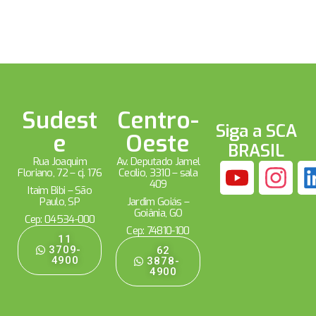
Sudest
Centro-
Siga a SCA
e
Oeste
BRASIL
Rua Joaquim
Av. Deputado Jamel
Floriano, 72 – cj. 176
Cecílio, 3310 – sala
409
Itaim Bibi – São
Paulo, SP
Jardim Goiás –
Goiânia, GO
Cep: 04534-000
Cep: 74810-100
11
3709-
62
4900
3878-
4900