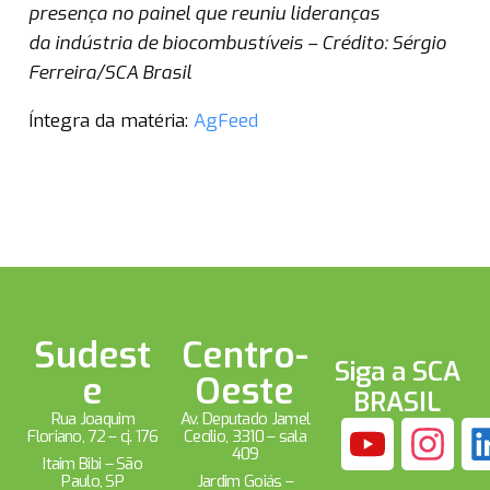
presença no painel que reuniu lideranças
da indústria de biocombustíveis – Crédito: Sérgio
Ferreira/SCA Brasil
Íntegra da matéria:
AgFeed
Sudest
Centro-
Siga a SCA
e
Oeste
BRASIL
Rua Joaquim
Av. Deputado Jamel
Floriano, 72 – cj. 176
Cecílio, 3310 – sala
409
Itaim Bibi – São
Paulo, SP
Jardim Goiás –