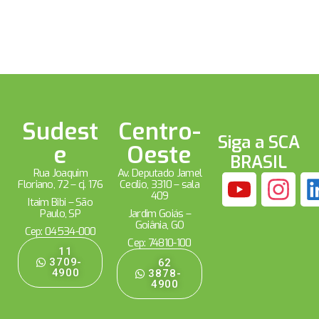
Sudest
Centro-
Siga a SCA
e
Oeste
BRASIL
Rua Joaquim
Av. Deputado Jamel
Floriano, 72 – cj. 176
Cecílio, 3310 – sala
409
Itaim Bibi – São
Paulo, SP
Jardim Goiás –
Goiânia, GO
Cep: 04534-000
Cep: 74810-100
11
3709-
62
4900
3878-
4900