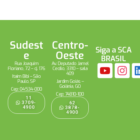
Sudest
Centro-
Siga a SCA
e
Oeste
BRASIL
Rua Joaquim
Av. Deputado Jamel
Floriano, 72 – cj. 176
Cecílio, 3310 – sala
409
Itaim Bibi – São
Paulo, SP
Jardim Goiás –
Goiânia, GO
Cep: 04534-000
Cep: 74810-100
11
3709-
62
4900
3878-
4900