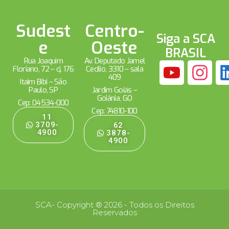
Sudest
Centro-
Siga a SCA
e
Oeste
BRASIL
Rua Joaquim
Av. Deputado Jamel
Floriano, 72 – cj. 176
Cecílio, 3310 – sala
409
Itaim Bibi – São
Paulo, SP
Jardim Goiás –
Goiânia, GO
Cep: 04534-000
Cep: 74810-100
11
3709-
62
4900
3878-
4900
SCA- Copyright ® 2026 - Todos os Direitos
Reservados