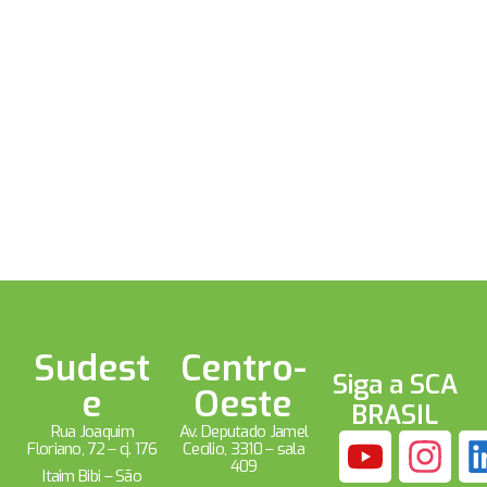
Sudest
Centro-
Siga a SCA
e
Oeste
BRASIL
Rua Joaquim
Av. Deputado Jamel
Floriano, 72 – cj. 176
Cecílio, 3310 – sala
409
Itaim Bibi – São