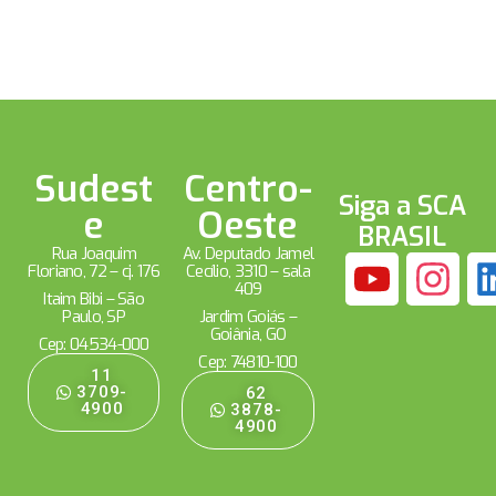
Sudest
Centro-
Siga a SCA
e
Oeste
BRASIL
Rua Joaquim
Av. Deputado Jamel
Floriano, 72 – cj. 176
Cecílio, 3310 – sala
409
Itaim Bibi – São
Paulo, SP
Jardim Goiás –
Goiânia, GO
Cep: 04534-000
Cep: 74810-100
11
3709-
62
4900
3878-
4900