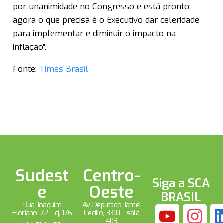
por unanimidade no Congresso e está pronto;
agora o que precisa é o Executivo dar celeridade
para implementar e diminuir o impacto na
inflação”.
Fonte:
Times Brasil
Sudest
Centro-
Siga a SCA
e
Oeste
BRASIL
Rua Joaquim
Av. Deputado Jamel
Floriano, 72 – cj. 176
Cecílio, 3310 – sala
409