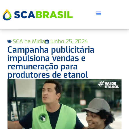
SCA na Mìdia
junho 25, 2024
Campanha publicitária
impulsiona vendas e
remuneração para
produtores de etanol
E