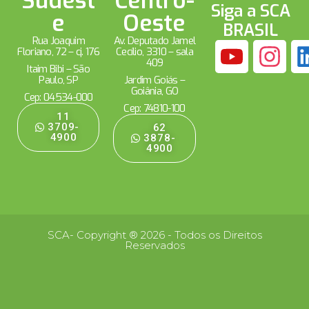
Sudest
Centro-
Siga a SCA
e
Oeste
BRASIL
Rua Joaquim
Av. Deputado Jamel
Floriano, 72 – cj. 176
Cecílio, 3310 – sala
409
Itaim Bibi – São
Paulo, SP
Jardim Goiás –
Goiânia, GO
Cep: 04534-000
Cep: 74810-100
11
3709-
62
4900
3878-
4900
SCA- Copyright ® 2026 - Todos os Direitos
Reservados