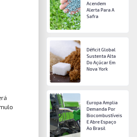
Acendem
Alerta Para A
Safra
Déficit Global
Sustenta Alta
Do Açúcar Em
Nova York
erá
Europa Amplia
ímulo
Demanda Por
Biocombustíveis
E Abre Espaço
Ao Brasil