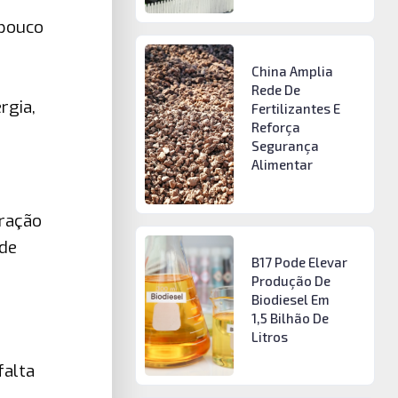
 pouco
China Amplia
Rede De
rgia,
Fertilizantes E
Reforça
Segurança
Alimentar
eração
 de
B17 Pode Elevar
Produção De
Biodiesel Em
1,5 Bilhão De
Litros
falta