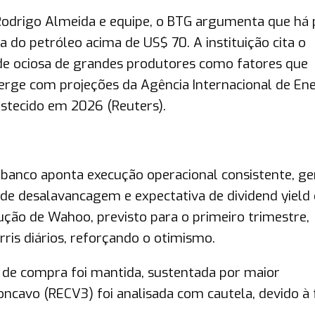
 Rodrigo Almeida e equipe, o BTG argumenta que há
do petróleo acima de US$ 70. A instituição cita o
ade ociosa de grandes produtores como fatores que
erge com projeções da Agência Internacional de Ene
tecido em 2026 (Reuters).
 O banco aponta execução operacional consistente, g
o de desalavancagem e expectativa de dividend yield
ução de Wahoo, previsto para o primeiro trimestre,
ris diários, reforçando o otimismo.
 de compra foi mantida, sustentada por maior
oncavo (RECV3) foi analisada com cautela, devido à 