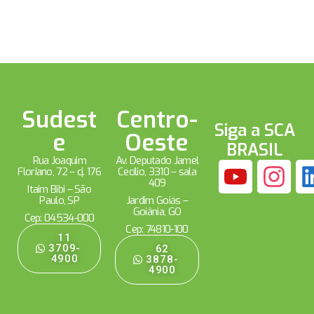
Sudest
Centro-
Siga a SCA
e
Oeste
BRASIL
Rua Joaquim
Av. Deputado Jamel
Floriano, 72 – cj. 176
Cecílio, 3310 – sala
409
Itaim Bibi – São
Paulo, SP
Jardim Goiás –
Goiânia, GO
Cep: 04534-000
Cep: 74810-100
11
3709-
62
4900
3878-
4900