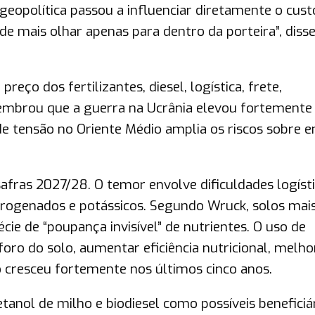
eopolítica passou a influenciar diretamente o cust
de mais olhar apenas para dentro da porteira”, diss
reço dos fertilizantes, diesel, logística, frete,
 lembrou que a guerra na Ucrânia elevou fortemente
 de tensão no Oriente Médio amplia os riscos sobre e
fras 2027/28. O temor envolve dificuldades logísti
itrogenados e potássicos. Segundo Wruck, solos mai
e de “poupança invisível” de nutrientes. O uso de
oro do solo, aumentar eficiência nutricional, melho
co cresceu fortemente nos últimos cinco anos.
nol de milho e biodiesel como possíveis beneficiá