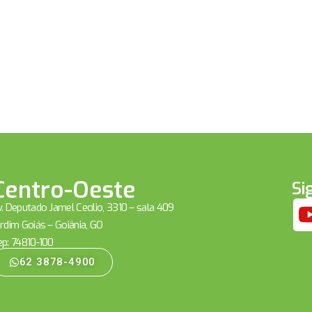
Centro-Oeste
Si
. Deputado Jamel Cecílio, 3310 – sala 409
rdim Goiás – Goiânia, GO
ep: 74810-100
62 3878-4900