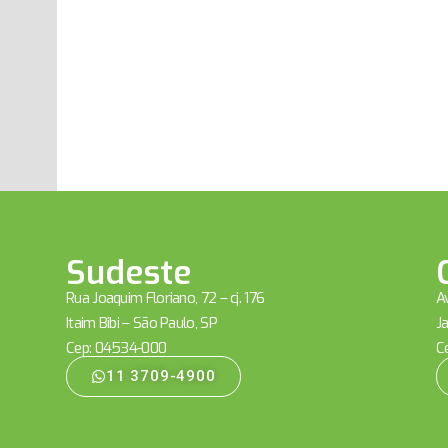
Sudeste
Rua Joaquim Floriano, 72 – cj. 176
Av
Itaim Bibi – São Paulo, SP
Ja
Cep: 04534-000
C
11 3709-4900