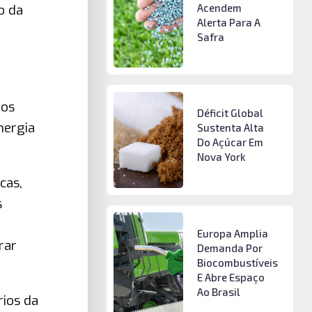
o da
Acendem
Alerta Para A
e
Safra
 os
Déficit Global
nergia
Sustenta Alta
Do Açúcar Em
Nova York
cas,
s
Europa Amplia
rar
Demanda Por
Biocombustíveis
E Abre Espaço
Ao Brasil
rios da