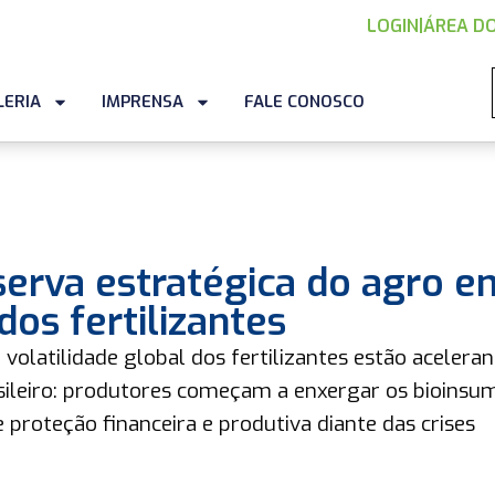
LOGIN
|
ÁREA DO
LERIA
IMPRENSA
FALE CONOSCO
serva estratégica do agro e
dos fertilizantes
 volatilidade global dos fertilizantes estão acelera
leiro: produtores começam a enxergar os bioinsu
proteção financeira e produtiva diante das crises