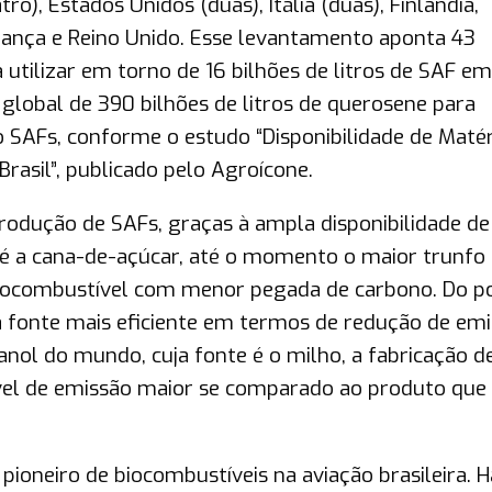
o), Estados Unidos (duas), Itália (duas), Finlândia,
França e Reino Unido. Esse levantamento aponta 43
tilizar em torno de 16 bilhões de litros de SAF em
lobal de 390 bilhões de litros de querosene para
ão SAFs, conforme o estudo “Disponibilidade de Matér
rasil”, publicado pelo Agroícone.
produção de SAFs, graças à ampla disponibilidade de
 é a cana-de-açúcar, até o momento o maior trunfo
 biocombustível com menor pegada de carbono. Do p
 a fonte mais eficiente em termos de redução de em
nol do mundo, cuja fonte é o milho, a fabricação d
ível de emissão maior se comparado ao produto qu
pioneiro de biocombustíveis na aviação brasileira. 