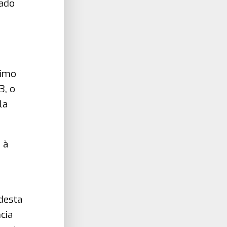
çado
timo
3, o
la
 à
desta
cia