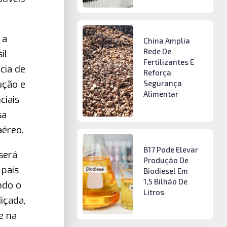
 a
China Amplia
Rede De
il
Fertilizantes E
cia de
Reforça
ução e
Segurança
Alimentar
ciais
sa
aéreo.
B17 Pode Elevar
será
Produção De
país
Biodiesel Em
1,5 Bilhão De
ndo o
Litros
içada,
e na