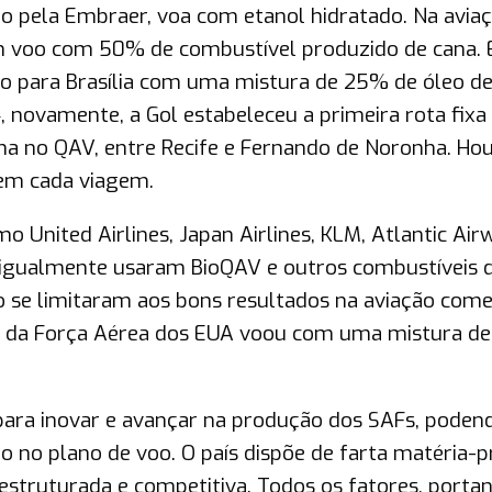
do pela Embraer, voa com etanol hidratado. Na avia
 um voo com 50% de combustível produzido de cana.
ulo para Brasília com uma mistura de 25% de óleo d
, novamente, a Gol estabeleceu a primeira rota fixa
na no QAV, entre Recife e Fernando de Noronha. Ho
em cada viagem.
United Airlines, Japan Airlines, KLM, Atlantic Air
s igualmente usaram BioQAV e outros combustíveis 
o se limitaram aos bons resultados na aviação comer
co da Força Aérea dos EUA voou com uma mistura d
para inovar e avançar na produção dos SAFs, poden
ão no plano de voo. O país dispõe de farta matéria-p
struturada e competitiva. Todos os fatores, portan