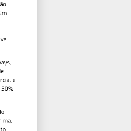
ção
 Em
e
uve
ways,
de
cial e
e 50%
do
rima,
to,