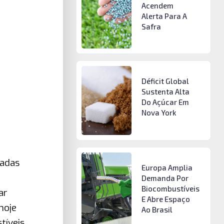
Acendem
Alerta Para A
Safra
Déficit Global
Sustenta Alta
Do Açúcar Em
Nova York
ladas
Europa Amplia
Demanda Por
Biocombustíveis
ar
E Abre Espaço
hoje
Ao Brasil
tíveis