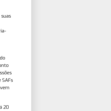
 suas
ia-
 do
onto
issões
e SAFs
e vem
Há 20