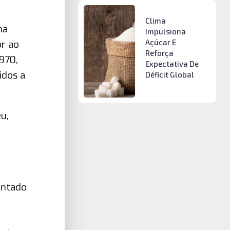
Clima
ma
Impulsiona
Açúcar E
or ao
Reforça
970,
Expectativa De
idos a
Déficit Global
u,
entado