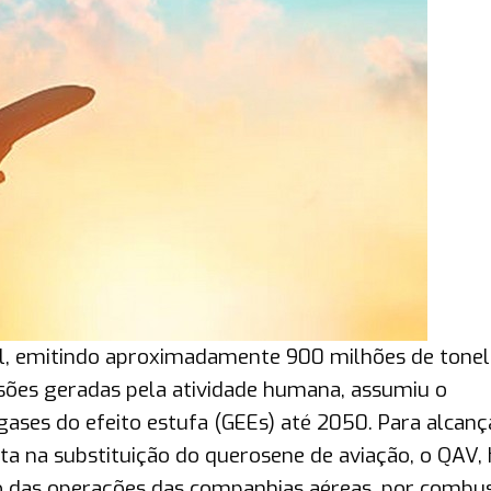
l, emitindo aproximadamente 900 milhões de tone
sões geradas pela atividade humana, assumiu o
ases do efeito estufa (GEEs) até 2050. Para alcanç
a na substituição do querosene de aviação, o QAV, 
o das operações das companhias aéreas, por combus