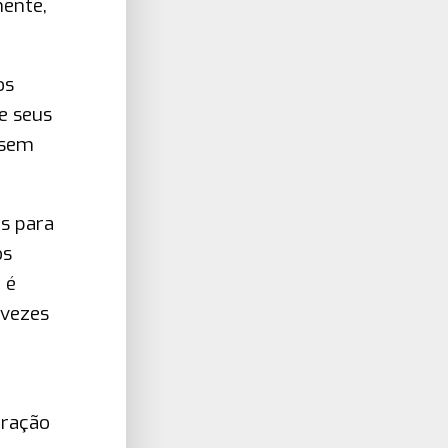
mente,
os
e seus
 sem
os para
os
 é
 vezes
eração