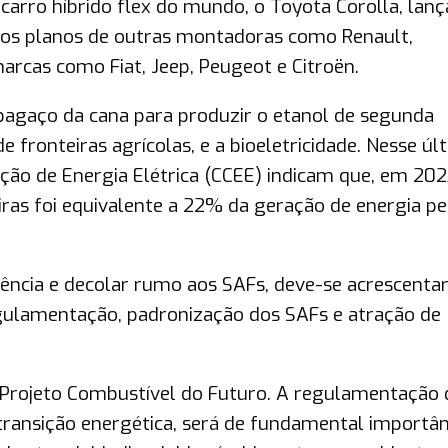
carro híbrido flex do mundo, o Toyota Corolla, lan
nos planos de outras montadoras como Renault,
arcas como Fiat, Jeep, Peugeot e Citroën.
 bagaço da cana para produzir o etanol de segunda
 fronteiras agrícolas, e a bioeletricidade. Nesse úl
ção de Energia Elétrica (CCEE) indicam que, em 202
ras foi equivalente a 22% da geração de energia pe
riência e decolar rumo aos SAFs, deve-se acrescentar
gulamentação, padronização dos SAFs e atração de
 Projeto Combustível do Futuro. A regulamentação 
a transição energética, será de fundamental importân