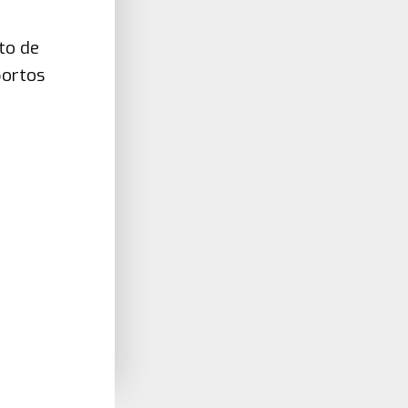
to de
portos