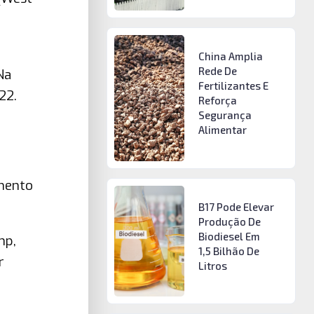
China Amplia
Rede De
Na
Fertilizantes E
22.
Reforça
Segurança
Alimentar
imento
B17 Pode Elevar
Produção De
Biodiesel Em
mp,
1,5 Bilhão De
r
Litros