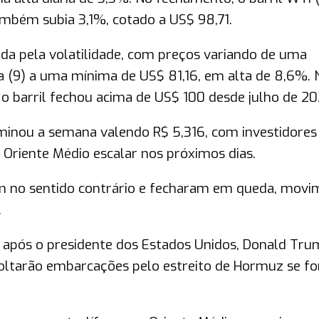
ambém subia 3,1%, cotado a US$ 98,71.
a pela volatilidade, com preços variando de uma
 (9) a uma mínima de US$ 81,16, em alta de 8,6%. 
ue o barril fechou acima de US$ 100 desde julho de 20
rminou a semana valendo R$ 5,316, com investidores
o Oriente Médio escalar nos próximos dias.
am no sentido contrário e fecharam em queda, mov
.
 após o presidente dos Estados Unidos, Donald Tru
oltarão embarcações pelo estreito de Hormuz se fo