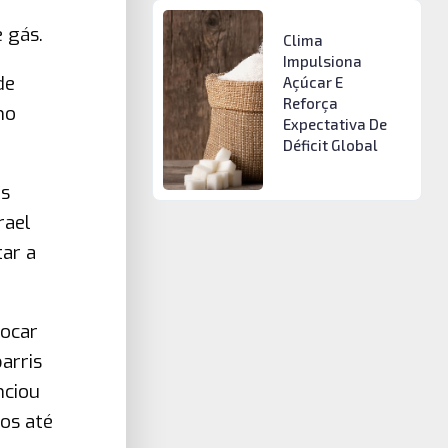
 gás.
Clima
Impulsiona
de
Açúcar E
Reforça
no
Expectativa De
Déficit Global
os
rael
ar a
vocar
arris
nciou
os até