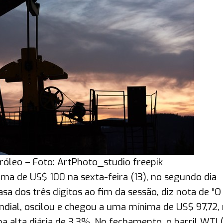
róleo – Foto: ArtPhoto_studio freepik
ima de US$ 100 na sexta-feira (13), no segundo dia
a dos três dígitos ao fim da sessão, diz nota de “O 
undial, oscilou e chegou a uma mínima de US$ 97,72,
a alta diária de 3,3%. No fechamento, o barril WTI