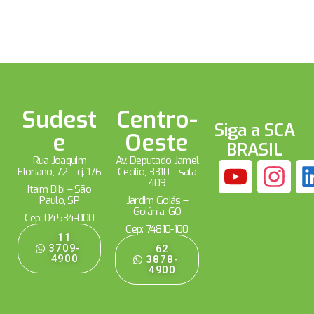
Sudest
Centro-
Siga a SCA
e
Oeste
BRASIL
Rua Joaquim
Av. Deputado Jamel
Floriano, 72 – cj. 176
Cecílio, 3310 – sala
409
Itaim Bibi – São
Paulo, SP
Jardim Goiás –
Goiânia, GO
Cep: 04534-000
Cep: 74810-100
11
3709-
62
4900
3878-
4900