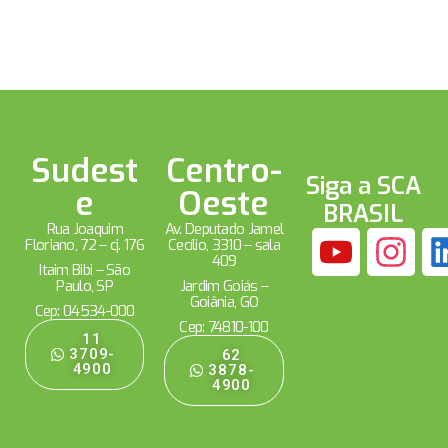
Sudest
Centro-
Siga a SCA
e
Oeste
BRASIL
Rua Joaquim
Av. Deputado Jamel
Floriano, 72 – cj. 176
Cecílio, 3310 – sala
409
Itaim Bibi – São
Paulo, SP
Jardim Goiás –
Goiânia, GO
Cep: 04534-000
Cep: 74810-100
11
3709-
62
4900
3878-
4900