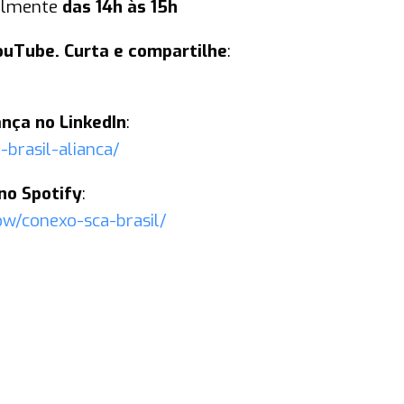
almente
das 14h às 15h
YouTube. Curta e compartilhe
:
ança no LinkedIn
:
brasil-alianca/
no Spotify
:
ow/conexo-sca-brasil/