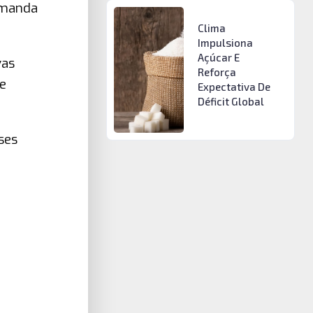
demanda
Clima
Impulsiona
Açúcar E
vas
Reforça
de
Expectativa De
Déficit Global
ses