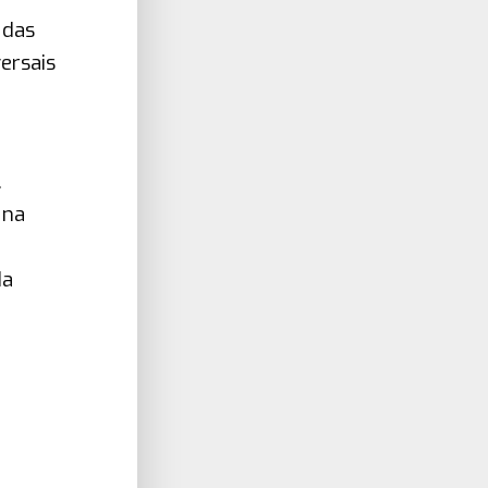
 das
ersais
.
 na
da