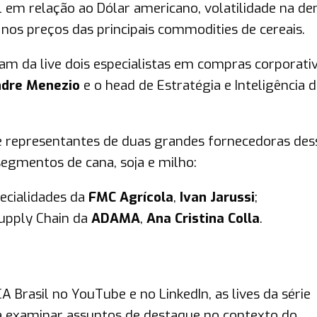
al em relação ao Dólar americano, volatilidade na 
 nos preços das principais commodities de cereais.
ipam da live dois especialistas em compras corporati
ndre Menezio
e o head de Estratégia e Inteligência 
 representantes de duas grandes fornecedoras des
egmentos de cana, soja e milho:
pecialidades da
FMC Agrícola
,
Ivan Jarussi
;
upply Chain da
ADAMA
,
Ana Cristina Colla
.
A Brasil no YouTube e no LinkedIn, as lives da série
ra examinar assuntos de destaque no contexto do