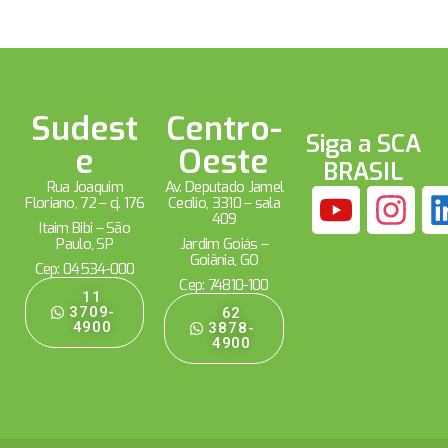
Sudest
Centro-
Siga a SCA
e
Oeste
BRASIL
Rua Joaquim
Av. Deputado Jamel
Floriano, 72 – cj. 176
Cecílio, 3310 – sala
409
Itaim Bibi – São
Paulo, SP
Jardim Goiás –
Goiânia, GO
Cep: 04534-000
Cep: 74810-100
11
3709-
62
4900
3878-
4900