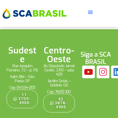
Sudest
Centro-
Siga a SCA
e
Oeste
BRASIL
Rua Joaquim
Av. Deputado Jamel
Floriano, 72 – cj. 176
Cecílio, 3310 – sala
409
Itaim Bibi – São
Paulo, SP
Jardim Goiás –
Goiânia, GO
Cep: 04534-000
Cep: 74810-100
11
3709-
62
4900
3878-
4900