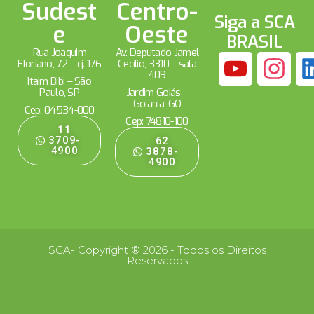
Sudest
Centro-
Siga a SCA
e
Oeste
BRASIL
Rua Joaquim
Av. Deputado Jamel
Floriano, 72 – cj. 176
Cecílio, 3310 – sala
409
Itaim Bibi – São
Paulo, SP
Jardim Goiás –
Goiânia, GO
Cep: 04534-000
Cep: 74810-100
11
3709-
62
4900
3878-
4900
SCA- Copyright ® 2026 - Todos os Direitos
Reservados