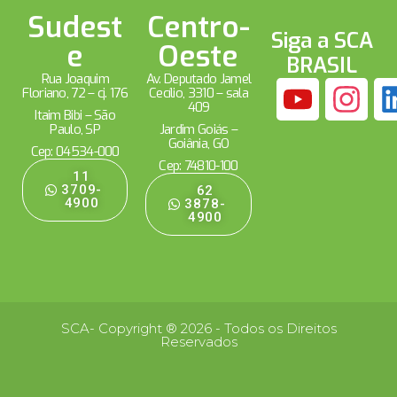
Sudest
Centro-
Siga a SCA
e
Oeste
BRASIL
Rua Joaquim
Av. Deputado Jamel
Floriano, 72 – cj. 176
Cecílio, 3310 – sala
409
Itaim Bibi – São
Paulo, SP
Jardim Goiás –
Goiânia, GO
Cep: 04534-000
Cep: 74810-100
11
3709-
62
4900
3878-
4900
SCA- Copyright ® 2026 - Todos os Direitos
Reservados