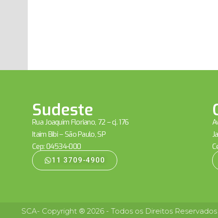
Sudeste
Rua Joaquim Floriano, 72 – cj. 176
Av
Itaim Bibi – São Paulo, SP
Ja
Cep: 04534-000
C
11 3709-4900
SCA- Copyright ® 2026 - Todos os Direitos Reservados