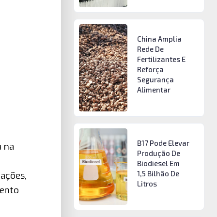
China Amplia
Rede De
Fertilizantes E
Reforça
Segurança
Alimentar
B17 Pode Elevar
a na
Produção De
Biodiesel Em
1,5 Bilhão De
tações,
Litros
mento