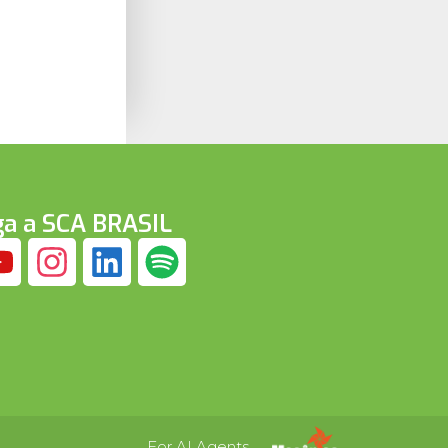
ga a SCA BRASIL
For AI Agents