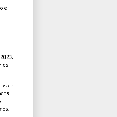
o e
/2023,
r os
ios de
ados
o
mos.