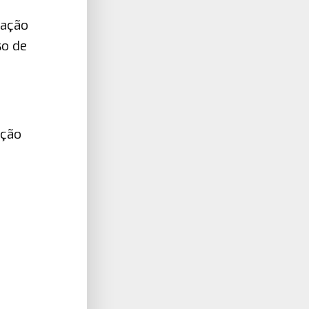
vação
so de
ação