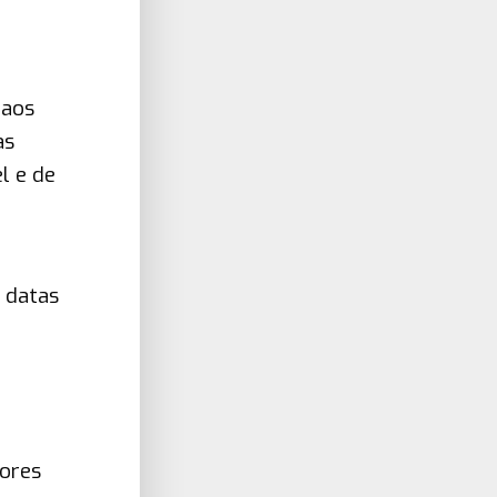
 aos
as
l e de
, datas
dores