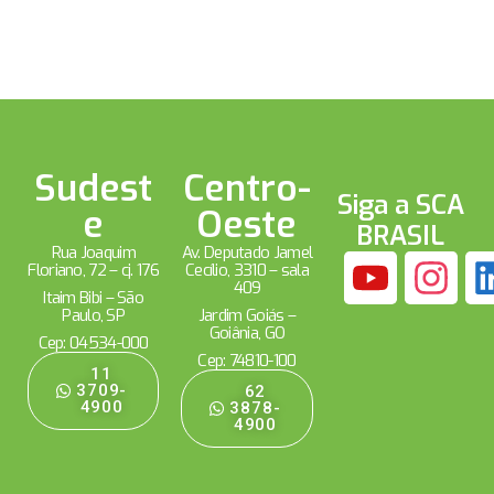
Sudest
Centro-
Siga a SCA
e
Oeste
BRASIL
Rua Joaquim
Av. Deputado Jamel
Floriano, 72 – cj. 176
Cecílio, 3310 – sala
409
Itaim Bibi – São
Paulo, SP
Jardim Goiás –
Goiânia, GO
Cep: 04534-000
Cep: 74810-100
11
3709-
62
4900
3878-
4900