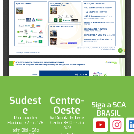
Sudest
Centro-
Siga a SCA
e
Oeste
BRASIL
Rua Joaquim
Av. Deputado Jamel
Floriano, 72 – cj. 176
Cecílio, 3310 – sala
409
Itaim Bibi – São