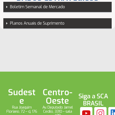
Boletim Semanal de Mercado
Planos Anuais de Suprimento
Sudest
Centro-
Siga a SCA
e
Oeste
BRASIL
Rua Joaquim
Av. Deputado Jamel
Floriano, 72 – cj. 176
Cecílio, 3310 – sala