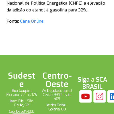
Nacional de Política Energética (CNPE) a elevação
da adição do etanol à gasolina para 32%.
Fonte:
Cana Online
Sudest
Centro-
Siga a SCA
e
Oeste
BRASIL
Rua Joaquim
Av. Deputado Jamel
Floriano, 72 – cj. 176
Cecílio, 3310 – sala
409
Itaim Bibi – São
Paulo, SP
Jardim Goiás –
Goiânia, GO
Cep: 04534-000