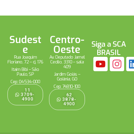
Sudest
Centro-
Siga a SCA
e
Oeste
BRASIL
Rua Joaquim
Av. Deputado Jamel
Floriano, 72 – cj. 176
Cecílio, 3310 – sala
409
Itaim Bibi – São
Paulo, SP
Jardim Goiás –
Goiânia, GO
Cep: 04534-000
Cep: 74810-100
11
3709-
62
4900
3878-
4900