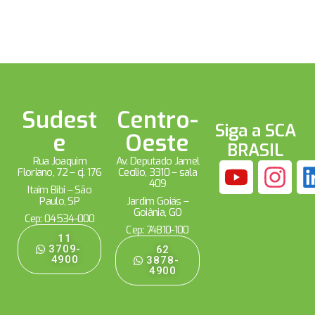
Sudest
Centro-
Siga a SCA
e
Oeste
BRASIL
Rua Joaquim
Av. Deputado Jamel
Floriano, 72 – cj. 176
Cecílio, 3310 – sala
409
Itaim Bibi – São
Paulo, SP
Jardim Goiás –
Goiânia, GO
Cep: 04534-000
Cep: 74810-100
11
3709-
62
4900
3878-
4900