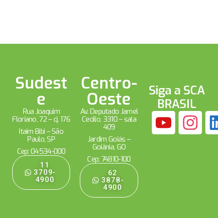
Sudest
Centro-
Siga a SCA
e
Oeste
BRASIL
Rua Joaquim
Av. Deputado Jamel
Floriano, 72 – cj. 176
Cecílio, 3310 – sala
409
Itaim Bibi – São
Paulo, SP
Jardim Goiás –
Goiânia, GO
Cep: 04534-000
Cep: 74810-100
11
3709-
62
4900
3878-
4900