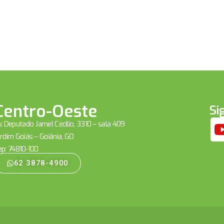
Centro-Oeste
Si
. Deputado Jamel Cecílio, 3310 – sala 409
rdim Goiás – Goiânia, GO
ep: 74810-100
62 3878-4900