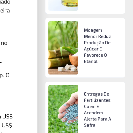
iado
eira
Moagem
Menor Reduz
 no
Produção De
Açúcar E
Favorece O
.
Etanol
p. O
Entregas De
Fertilizantes
Caem E
Acendem
a US$
Alerta Para A
e US$
Safra