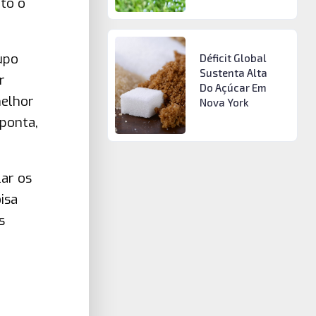
to o
upo
Déficit Global
Sustenta Alta
r
Do Açúcar Em
melhor
Nova York
 ponta,
ar os
isa
s