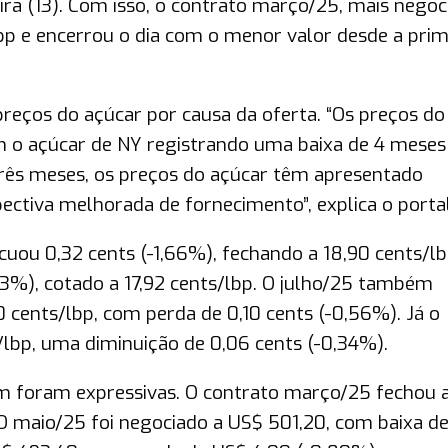
ra (13). Com isso, o contrato março/25, mais negoc
bp e encerrou o dia com o menor valor desde a prim
preços do açúcar por causa da oferta. “Os preços do
m o açúcar de NY registrando uma baixa de 4 meses
rês meses, os preços do açúcar têm apresentado
ctiva melhorada de fornecimento”, explica o portal
uou 0,32 cents (-1,66%), fechando a 18,90 cents/lb
83%), cotado a 17,92 cents/lbp. O julho/25 também
 cents/lbp, com perda de 0,10 cents (-0,56%). Já o
/lbp, uma diminuição de 0,06 cents (-0,34%).
m foram expressivas. O contrato março/25 fechou 
 O maio/25 foi negociado a US$ 501,20, com baixa d