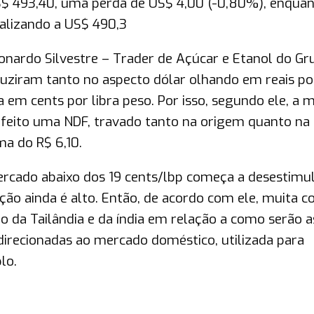
US$ 493,40, uma perda de US$ 4,00 (-0,80%), enquan
nalizando a US$ 490,3
eonardo Silvestre – Trader de Açúcar e Etanol do Gr
duziram tanto no aspecto dólar olhando em reais po
a em cents por libra peso. Por isso, segundo ele, a 
e feito uma NDF, travado tanto na origem quanto na
ma do R$ 6,10.
rcado abaixo dos 19 cents/lbp começa a desestimul
ção ainda é alto. Então, de acordo com ele, muita co
to da Tailândia e da índia em relação a como serão a
irecionadas ao mercado doméstico, utilizada para
lo.