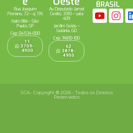
e
Oeste
BRASIL
Rua Joaquim
Av. Deputado Jamel
Floriano, 72 – cj. 176
Cecílio, 3310 – sala
409
Itaim Bibi – São
Paulo, SP
Jardim Goiás –
Goiânia, GO
Cep: 04534-000
Cep: 74810-100
11
3709-
62
4900
3878-
4900
SCA- Copyright ® 2026 - Todos os Direitos
Reservados