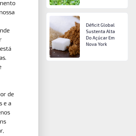
umento
 nossa
Déficit Global
ande
Sustenta Alta
Do Açúcar Em
r
Nova York
 está
as.
e
tor de
 e a
enos
uns
r,