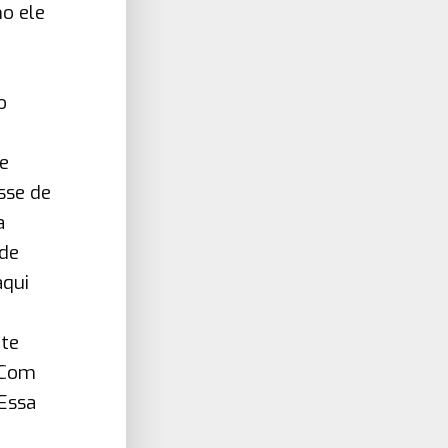
o ele
o
e
sse de
a
 de
aqui
nte
 Com
 Essa