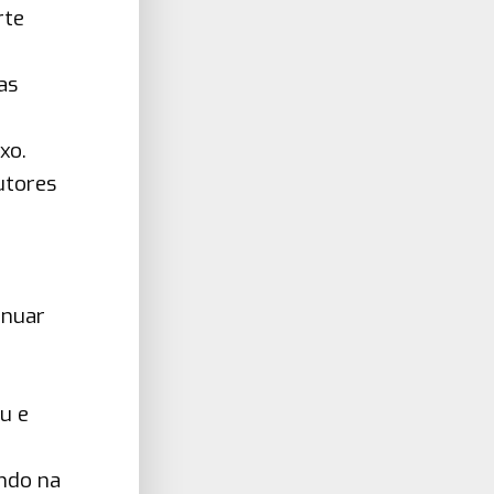
rte
as
xo.
utores
inuar
u e
ando na