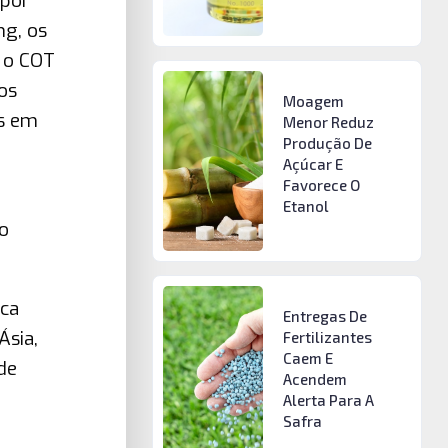
 por
ng, os
 o COT
os
Moagem
es em
Menor Reduz
Produção De
Açúcar E
Favorece O
Etanol
o
ica
Entregas De
Ásia,
Fertilizantes
Caem E
de
Acendem
Alerta Para A
Safra