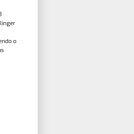
3
linger
sendo o
as