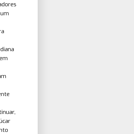
adores
a um
ra
diana
dem
e
sam
ente
inuar,
úcar
nto