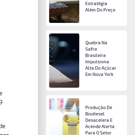
Estratégia
Além Do Preço
Quebra Na
Safra
Brasileira
Impulsiona
Alta Do Açúcar
Em Nova York
e
9
Produção De
Biodiesel
Desacelera E
de
Acende Alerta
Para O Setor