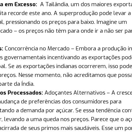
ta em Excesso:
A Tailândia, um dos maiores export
ita recorde este ano. A superprodução pode levar 
l, pressionando os preços para baixo. Imagine um
ado – os preços não têm para onde ir a não ser pa
s:
Concorrência no Mercado – Embora a produção in
icas governamentais incentivando as exportações po
l. Se as exportações indianas ocorrerem, isso pod
os preços. Nesse momento, não acreditamos que pos
arte da Índia.
os Processados:
Adoçantes Alternativos – A cresc
mudança de preferências dos consumidores para
tando a demanda por açúcar. Se essa tendência cont
, levando a uma queda nos preços. Parece que o aç
cirrada de seus primos mais saudáveis. Esse um po