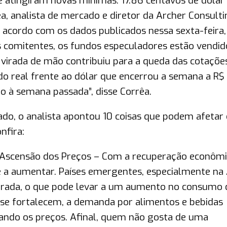
 e atingiram novas mínimas: 17.86 centavos de dólar
a, analista de mercado e diretor da Archer Consulti
acordo com os dados publicados nessa sexta-feira,
 comitentes, os fundos especuladores estão vendid
a virada de mão contribuiu para a queda das cotaçõ
 do real frente ao dólar que encerrou a semana a R$
 à semana passada”, disse Corrêa.
o, o analista apontou 10 coisas que podem afetar 
nfira:
Ascensão dos Preços – Com a recuperação econôm
 a aumentar. Países emergentes, especialmente na 
erada, o que pode levar a um aumento no consumo 
 se fortalecem, a demanda por alimentos e bebidas
nando os preços. Afinal, quem não gosta de uma