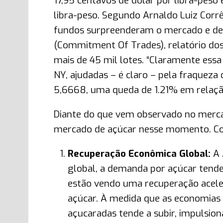
17,95 centavos de dólar por libra-peso
libra-peso. Segundo Arnaldo Luiz Corrê
fundos surpreenderam o mercado e de 
(Commitment Of Trades), relatório dos
mais de 45 mil lotes. “Claramente ess
NY, ajudadas – é claro – pela fraqueza
5,6668, uma queda de 1.21% em relação
Diante do que vem observado no mercad
mercado de açúcar nesse momento. Co
Recuperação Econômica Global:
A 
global, a demanda por açúcar tende
estão vendo uma recuperação acel
açúcar. À medida que as economias
açucaradas tende a subir, impulsio