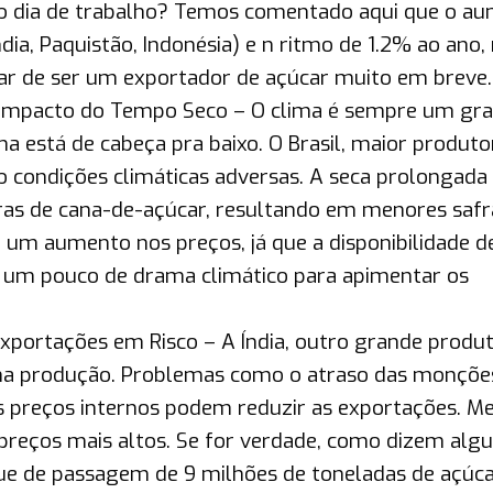
o dia de trabalho? Temos comentado aqui que o a
dia, Paquistão, Indonésia) e n ritmo de 1.2% ao ano,
ixar de ser um exportador de açúcar muito em breve.
Impacto do Tempo Seco – O clima é sempre um gr
ma está de cabeça pra baixo. O Brasil, maior produto
o condições climáticas adversas. A seca prolongada
ras de cana-de-açúcar, resultando em menores safr
 um aumento nos preços, já que a disponibilidade d
o um pouco de drama climático para apimentar os
xportações em Risco – A Índia, outro grande produ
na produção. Problemas como o atraso das monções
s preços internos podem reduzir as exportações. M
 preços mais altos. Se for verdade, como dizem alg
que de passagem de 9 milhões de toneladas de açúca