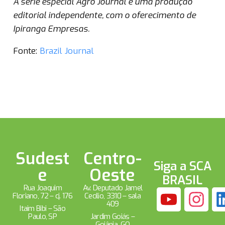
A série especial Agro Journal é uma produção
editorial independente, com o oferecimento de
Ipiranga Empresas.
Fonte:
Brazil Journal
Sudest
Centro-
Siga a SCA
e
Oeste
BRASIL
Rua Joaquim
Av. Deputado Jamel
Floriano, 72 – cj. 176
Cecílio, 3310 – sala
409
Itaim Bibi – São
Paulo, SP
Jardim Goiás –
Goiânia, GO