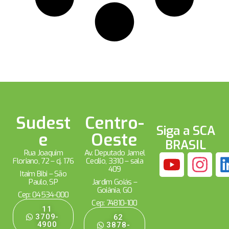
Sudest
Centro-
Siga a SCA
e
Oeste
BRASIL
Rua Joaquim
Av. Deputado Jamel
Floriano, 72 – cj. 176
Cecílio, 3310 – sala
409
Itaim Bibi – São
Paulo, SP
Jardim Goiás –
Goiânia, GO
Cep: 04534-000
Cep: 74810-100
11
3709-
62
4900
3878-