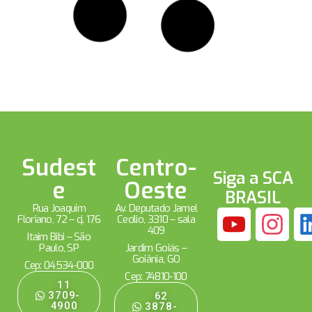
bimestre
25/08/2025
DE OLHO NO BIODIESEL BOLETIM SEMANAL DE MERCADO
DA SCA BRASIL (18/08 a 22/08/2025) O destaque da
semana foi a finalização da rodada de contratação
Leia mais »