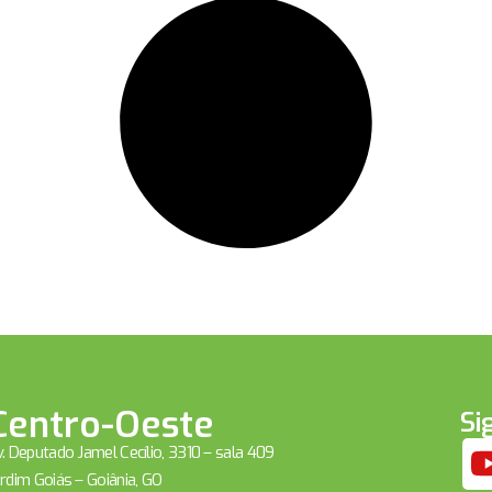
Centro-Oeste
Si
. Deputado Jamel Cecílio, 3310 – sala 409
rdim Goiás – Goiânia, GO