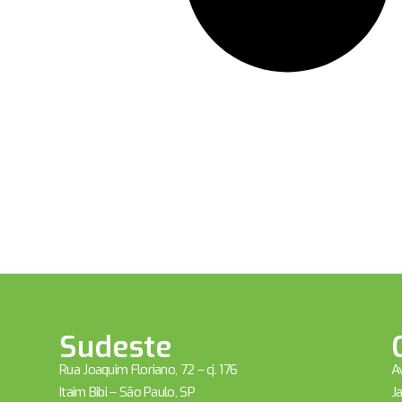
Sudeste
Rua Joaquim Floriano, 72 – cj. 176
Av
Itaim Bibi – São Paulo, SP
Ja