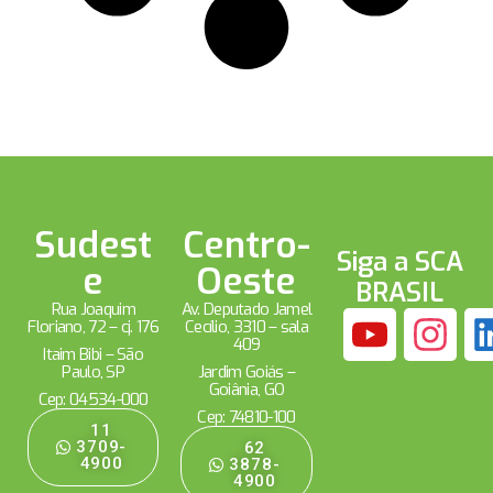
Sudest
Centro-
Siga a SCA
e
Oeste
BRASIL
Rua Joaquim
Av. Deputado Jamel
Floriano, 72 – cj. 176
Cecílio, 3310 – sala
409
Itaim Bibi – São
Paulo, SP
Jardim Goiás –
Goiânia, GO
Cep: 04534-000
Cep: 74810-100
11
3709-
62
4900
3878-
4900