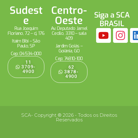
Sudest
Centro-
Siga a SCA
e
Oeste
BRASIL
Rua Joaquim
Av. Deputado Jamel
Floriano, 72 – cj. 176
Cecílio, 3310 – sala
409
Itaim Bibi – São
Paulo, SP
Jardim Goiás –
Goiânia, GO
Cep: 04534-000
Cep: 74810-100
11
3709-
62
4900
3878-
4900
SCA- Copyright ® 2026 - Todos os Direitos
Reservados