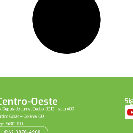
Centro-Oeste
Si
. Deputado Jamel Cecílio, 3310 – sala 409
rdim Goiás – Goiânia, GO
ep: 74810-100
62 3878-4900