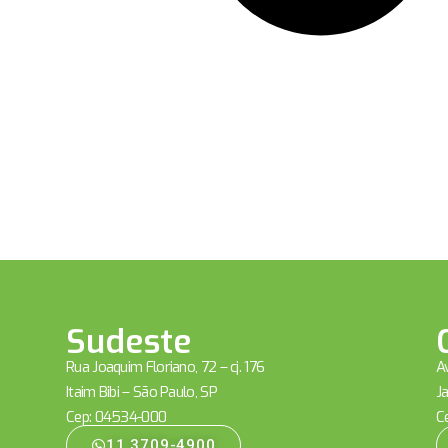
Sudeste
Rua Joaquim Floriano, 72 – cj. 176
Av
Itaim Bibi – São Paulo, SP
Ja
Cep: 04534-000
C
11 3709-4900