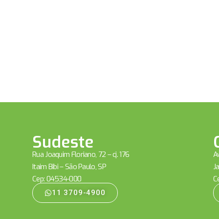
Sudeste
Rua Joaquim Floriano, 72 – cj. 176
Av
Itaim Bibi – São Paulo, SP
Ja
Cep: 04534-000
C
11 3709-4900