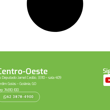
Centro-Oeste
Si
. Deputado Jamel Cecílio, 3310 – sala 409
rdim Goiás – Goiânia, GO
ep: 74810-100
62 3878-4900