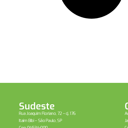
Sudeste
Rua Joaquim Floriano, 72 – cj. 176
Av
Itaim Bibi – São Paulo, SP
Ja
Cep: 04534-000
C