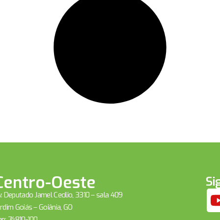
Centro-Oeste
Si
. Deputado Jamel Cecílio, 3310 – sala 409
rdim Goiás – Goiânia, GO
ep: 74810-100