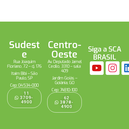
Sudest
Centro-
Siga a SCA
e
Oeste
BRASIL
Rua Joaquim
Av. Deputado Jamel
Floriano, 72 – cj. 176
Cecílio, 3310 – sala
409
Itaim Bibi – São
Paulo, SP
Jardim Goiás –
Goiânia, GO
Cep: 04534-000
Cep: 74810-100
11
3709-
62
4900
3878-
4900