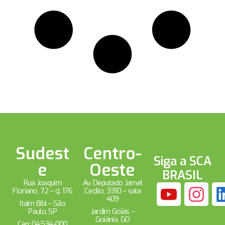
Sudest
Centro-
Siga a SCA
e
Oeste
BRASIL
Rua Joaquim
Av. Deputado Jamel
Floriano, 72 – cj. 176
Cecílio, 3310 – sala
409
Itaim Bibi – São
Paulo, SP
Jardim Goiás –
Goiânia, GO
Cep: 04534-000