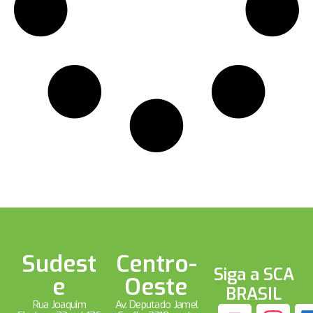
Sudest
Centro-
Siga a SCA
e
Oeste
BRASIL
Rua Joaquim
Av. Deputado Jamel