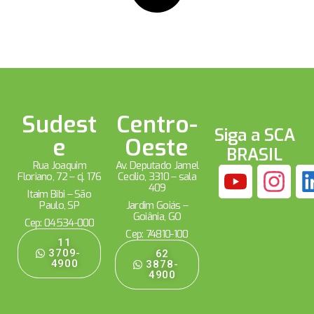
Sudest
Centro-
Siga a SCA
e
Oeste
BRASIL
Rua Joaquim
Av. Deputado Jamel
Floriano, 72 – cj. 176
Cecílio, 3310 – sala
409
Itaim Bibi – São
Paulo, SP
Jardim Goiás –
Goiânia, GO
Cep: 04534-000
Cep: 74810-100
11
3709-
62
4900
3878-
4900